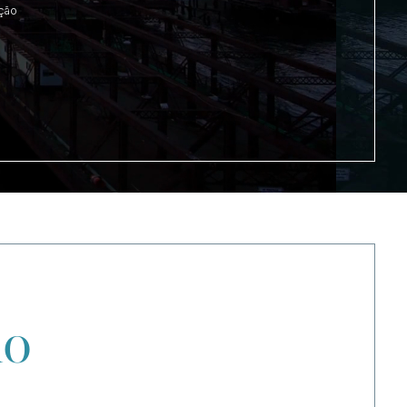
ação
no