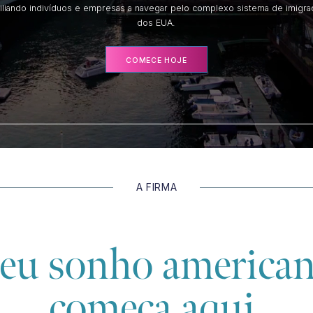
iliando indivíduos e empresas a navegar pelo complexo sistema de imigr
dos EUA.
COMECE HOJE
A FIRMA
eu sonho america
começa aqui.