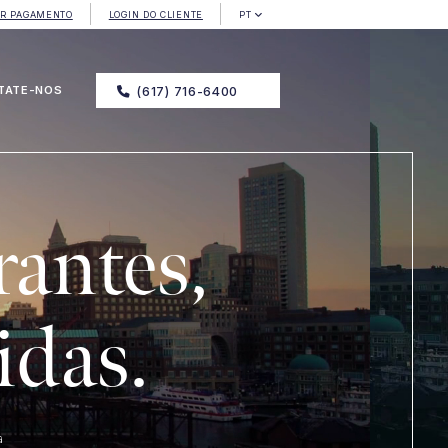
ER PAGAMENTO
LOGIN DO CLIENTE
PT
TATE-NOS
(617) 716-6400
antes,
das.
a