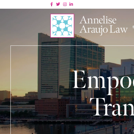
Empod
Tra