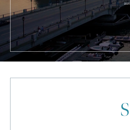
aux
S