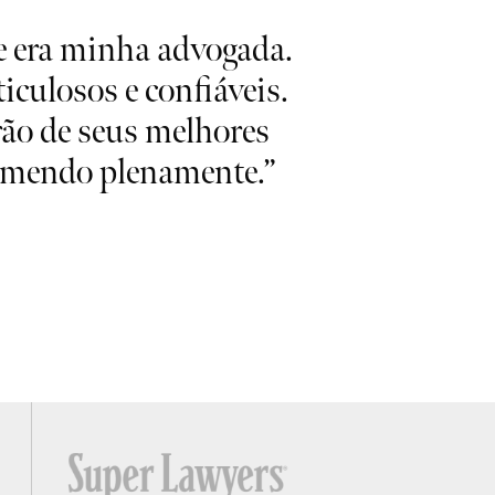
 era minha advogada.
“Gosta
iculosos e confiáveis.
competência
rão de seus melhores
tudo e
comendo plenamente.”