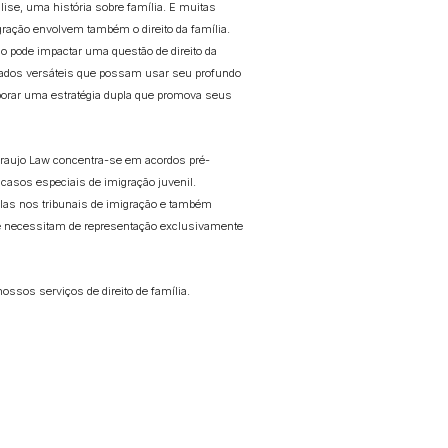
lise, uma história sobre família. E muitas
gração envolvem também o direito da família.
o pode impactar uma questão de direito da
vogados versáteis que possam usar seu profundo
orar uma estratégia dupla que promova seus
e Araujo Law concentra-se em acordos pré-
 casos especiais de imigração juvenil.
las nos tribunais de imigração e também
e necessitam de representação exclusivamente
ssos serviços de direito de família.