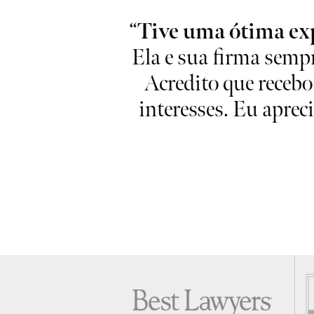
phanie são as
“
Tive uma ótima exp
am de você com
Ela e sua firma sempr
to pela minha
Acredito que recebo
interesses. Eu apre