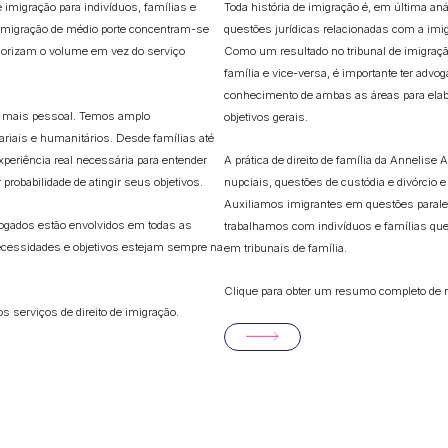
migração para indivíduos, famílias e
Toda história de imigração é, em última aná
imigração de médio porte concentram-se
questões jurídicas relacionadas com a imi
riorizam o volume em vez do serviço
Como um resultado no tribunal de imigraçã
família e vice-versa, é importante ter ad
conhecimento de ambas as áreas para elab
 mais pessoal. Temos amplo
objetivos gerais.
iais e humanitários. Desde famílias até
periência real necessária para entender
A prática de direito de família da Annelis
 probabilidade de atingir seus objetivos.
nupciais, questões de custódia e divórcio e
Auxiliamos imigrantes em questões parale
vogados estão envolvidos em todas as
trabalhamos com indivíduos e famílias qu
ecessidades e objetivos estejam sempre na
em tribunais de família.
Clique para obter um resumo completo de no
 serviços de direito de imigração.