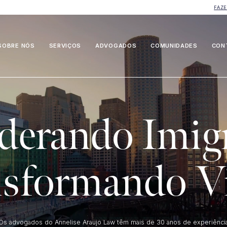
FAZ
SOBRE NÓS
SERVIÇOS
ADVOGADOS
COMUNIDADES
CON
erando Imigr
nsformando Vi
Os advogados do Annelise Araujo Law têm mais de 30 anos de experiênci