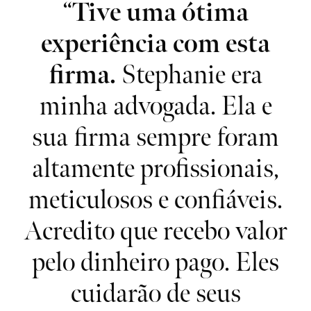
ém
“
Tive uma ótima
“
experiência com esta
e
firma.
Stephanie era
minha advogada. Ela e
ue
sua firma sempre foram
c
o
altamente profissionais,
 de
meticulosos e confiáveis.
m
 e
Acredito que recebo valor
 a
pelo dinheiro pago. Eles
m
cuidarão de seus