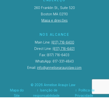
260 Franklin St., Suite 520
Boston MA 02110
Mapa e direções
NOS ALCANCE
Main Line:
(617) 716-6400
Direct Line:
(617) 716-6401
Fax: (617) 716-6403
WhatsApp: 617-331-4843
Email:
info@annelisearaujolaw.com
© 2026 Annelise Araujo Law
Mapa do
Isenção de
Política de
Site
responsabilidade
Privacidade
Law Website Design