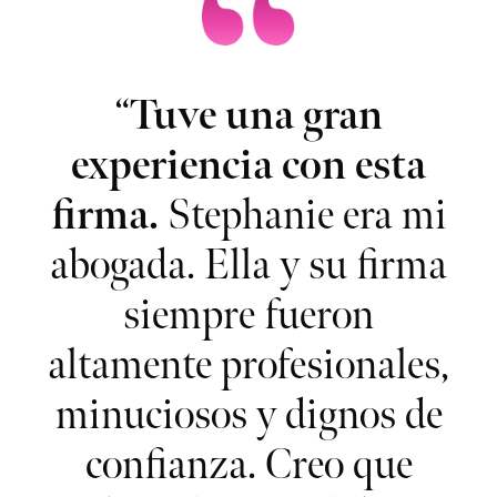
en
“
Tuve una gran
“M
a
experiencia con esta
firma.
Stephanie era mi
A
abogada. Ella y su firma
e
siempre fueron
c
.
altamente profesionales,
e
minuciosos y dignos de
confianza. Creo que
r