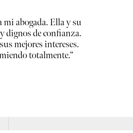
 mi abogada. Ella y su
“Me gust
y dignos de confianza.
competencia 
sus mejores intereses.
recomiendo 
miendo totalmente.”