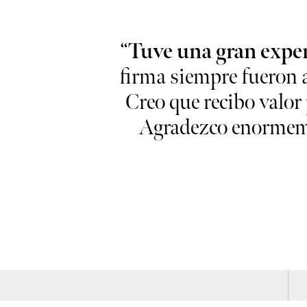
hanie son las
“
Tuve una gran exper
e cuidan con
firma siempre fueron 
duro por mi
Creo que recibo valor
Agradezco enormeme