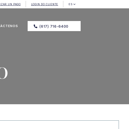
IZAR UN PAGO
LOGIN DO CLIENTE
ES
TÁCTENOS
(617) 716-6400
o