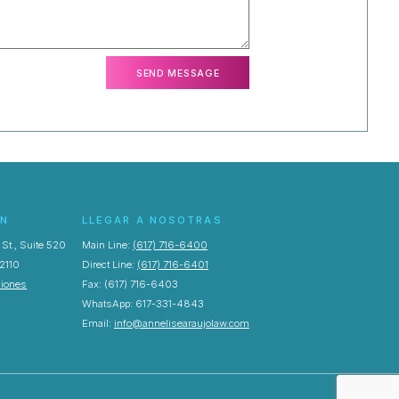
ÓN
LLEGAR A NOSOTRAS
St., Suite 520
Main Line:
(617) 716-6400
2110
Direct Line:
(617) 716-6401
ciones
Fax: (617) 716-6403
WhatsApp: 617-331-4843
Email:
info@annelisearaujolaw.com